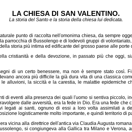
LA CHIESA DI SAN VALENTINO.
La storia del Santo e la storia della chiesa lui dedicata.
naturale punto di raccolta nell'omonima chiesa, da sempre oggetto
a parrocchia di Bussolengo e di lodevoli gruppi di volontariato,
ni della storia più intima ed edificante del grosso paese alle porte
a cristianità e della devozione, in passato più che oggi, si
egni di un certo benessere, ma non è sempre stato così. Fino
vano ancora più difficile la già dura vita di una classica comu
le alluvioni, la siccità e la carestia, le malattie epidemiche c
i di eventi alla presenza dei quali l'uomo si sentiva piccolo, i
 travolgere dalle avversità, era la fede in Dio. Era una fede che
vi legati ai santi, ognuno di essi a loro volta assimilati a det
izione logisticamente molto importante, e quindi territorio di pas
ra vicina alla direttrice dell'antica via Claudia Augusta romana
 Bussolengo, si congiungeva alla Gallica tra Milano e Verona, a