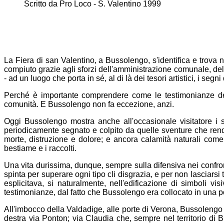
Scritto da
Pro Loco - S. Valentino 1999
La Fiera di san Valentino, a Bussolengo, s'identifica e trova 
compiuto grazie agli sforzi dell'amministrazione comunale, dell
- ad un luogo che porta in sé, al di là dei tesori artistici, i seg
Perché è importante comprendere come le testimonianze dell
comunità.
E Bussolengo non fa eccezione, anzi.
Oggi Bussolengo mostra anche all'occasionale visitatore i s
periodicamente segnato e colpito da quelle sventure che rende
morte, distruzione e dolore; e ancora calamità naturali come 
bestiame e i raccolti.
Una vita durissima, dunque, sempre sulla difensiva nei confront
spinta per superare ogni tipo cli disgrazia, e per non lasciarsi
esplicitava, si naturalmente, nell'edificazione di simboli visi
testimonianze, dal fatto che Bussolengo era collocato in una pos
All'imbocco della Valdadige, alle porte di Verona, Bussolengo e
destra via Ponton; via Claudia che, sempre nel territorio di