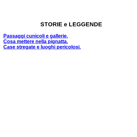
STORIE e LEGGENDE
Passaggi cunicoli e gallerie.
Cosa mettere nella pignatta.
Case stregate e luoghi pericolosi.