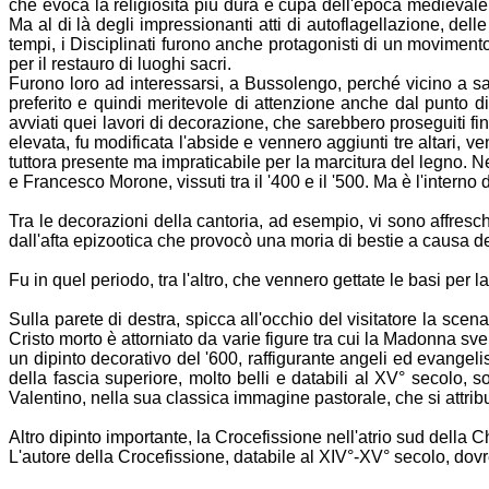
che evoca la religiosità più dura e cupa dell'epoca medievale; l
Ma al di là degli impressionanti atti di autoflagellazione, del
tempi, i Disciplinati furono anche protagonisti di un movimento
per il restauro di luoghi sacri.
Furono loro ad interessarsi, a Bussolengo, perché vicino a sa
preferito e quindi meritevole di attenzione anche dal punto di 
avviati quei lavori di decorazione, che sarebbero proseguiti fi
elevata, fu modificata l'abside e vennero aggiunti tre altari, 
tuttora presente ma impraticabile per la marcitura del legno. Nel 
e Francesco Morone, vissuti tra il '400 e il '500. Ma è l'interno d
Tra le decorazioni della cantoria, ad esempio, vi sono affresch
dall'afta epizootica che provocò una moria di bestie a causa d
Fu in quel periodo, tra l'altro, che vennero gettate le basi per l
Sulla parete di destra, spicca all'occhio del visitatore la scen
Cristo morto è attorniato da varie figure tra cui la Madonna 
un dipinto decorativo del '600, raffigurante angeli ed evangeli
della fascia superiore, molto belli e databili al XV° secolo, s
Valentino, nella sua classica immagine pastorale, che si attri
Altro dipinto importante, la Crocefissione nell'atrio sud della C
L'autore della Crocefissione, databile al XIV°-XV° secolo, do