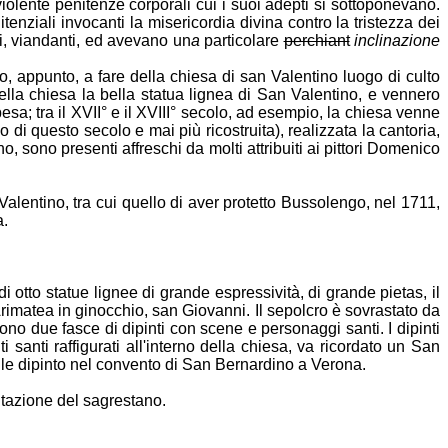
 violente penitenze corporali cui i suoi adepti si sottoponevano.
enziali invocanti la misericordia divina contro la tristezza dei
ti, viandanti, ed avevano un
a
particolare
perchiant
inclinazione
, appunto, a fare della chiesa di san Valentino luogo di culto
 della chiesa la bella statua lignea di San Valentino, e vennero
sa; tra il XVII° e il XVIII° secolo, ad esempio, la chiesa venne
io di questo secolo e mai più ricostruita), realizzata la cantoria,
no, sono presenti affreschi da molti attribuiti ai pittori Domenico
Valentino, tra cui quello di aver protetto Bussolengo, nel 1711,
a.
i otto statue lignee di grande espressività, di grande pietas, il
imatea in ginocchio, san Giovanni. Il sepolcro è sovrastato da
ono due fasce di dipinti con scene e personaggi santi. I dipinti
 santi raffigurati all'interno della chiesa, va ricordato un San
ile dipinto nel convento di San Bernardino a Verona.
bitazione del sagrestano.