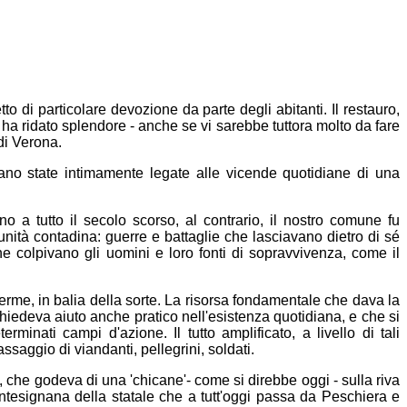
 di particolare devozione da parte degli abitanti. Il restauro,
 ha ridato splendore - anche se vi sarebbe tuttora molto da fare
 di Verona.
ano state intimamente legate alle vicende quotidiane di una
 a tutto il secolo scorso, al contrario, il nostro comune fu
nità contadina: guerre e battaglie che lasciavano dietro di sé
he colpivano gli uomini e loro fonti di sopravvivenza, come il
nerme, in balia della sorte. La risorsa fondamentale che dava la
 chiedeva aiuto anche pratico nell'esistenza quotidiana, e che si
erminati campi d'azione. Il tutto amplificato, a livello di tali
saggio di viandanti, pellegrini, soldati.
, che godeva di una 'chicane'- come si direbbe oggi - sulla riva
ntesignana della statale che a tutt'oggi passa da Peschiera e