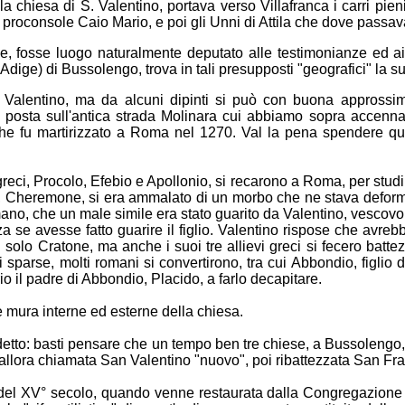
a chiesa di S. Valentino, portava verso Villafranca i carri pien
il proconsole Caio Mario, e poi gli Unni di Attila che dove passa
ne, fosse luogo naturalmente deputato alle testimonianze ed ai
Adige) di Bussolengo, trova in tali presupposti "geografici" la 
 Valentino, ma da alcuni dipinti si può con buona approssi
ica, posta sull'antica strada Molinara cui abbiamo sopra accen
 fu martirizzato a Roma nel 1270. Val la pena spendere qualch
reci, Procolo, Efebio e Apollonio, si recarono a Roma, per studi
ratone, Cheremone, si era ammalato di un morbo che ne stava defo
no, che un male simile era stato guarito da Valentino, vescovo 
za se avesse fatto guarire il figlio. Valentino rispose che avre
n solo Cratone, ma anche i suoi tre allievi greci si fecero batt
i sparse, molti romani si convertirono, tra cui Abbondio, figlio d
o il padre di Abbondio, Placido, a farlo decapitare.
le mura interne ed esterne della chiesa.
detto: basti pensare che un tempo ben tre chiese, a Bussolengo,
 allora chiamata San Valentino "nuovo", poi ribattezzata San Fr
izio del XV° secolo, quando venne restaurata dalla Congregazion