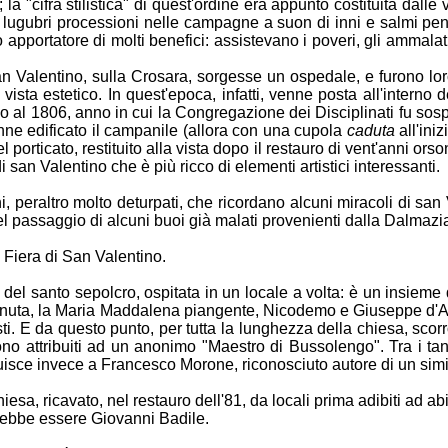
a "cifra stilistica" di quest'ordine era appunto costituita dalle
le lugubri processioni nelle campagne a suon di inni e salmi penit
 apportatore di molti benefici: assistevano i poveri, gli ammala
n Valentino, sulla Crosara, sorgesse un ospedale, e furono loro
vista estetico. In quest'epoca, infatti, venne posta all'interno
no al 1806, anno in cui la Congregazione dei Disciplinati fu sospe
venne edificato il campanile (allora con una cupola
caduta
all'iniz
porticato, restituito alla vista dopo il restauro di vent'anni orso
i san Valentino che è più ricco di elementi artistici interessanti.
i, peraltro molto deturpati, che ricordano alcuni miracoli di san 
el passaggio di alcuni buoi già malati provenienti dalla Dalmazi
a Fiera di San Valentino.
a del santo sepolcro, ospitata in un locale a volta: è un insieme d
svenuta, la Maria Maddalena piangente, Nicodemo e Giuseppe d'Ar
sti. E da questo punto, per tutta la lunghezza della chiesa, scorr
ono attribuiti ad un anonimo "Maestro di Bussolengo". Tra i tanti
buisce invece a Francesco Morone, riconosciuto autore di un sim
hiesa, ricavato, nel restauro dell'81, da locali prima adibiti ad a
vrebbe essere Giovanni Badile.