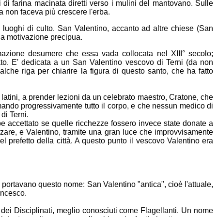
i di farina macinata diretti verso i mulini del mantovano. Sulle
va non faceva più crescere l'erba.
 luoghi di culto. San Valentino, accanto ad altre chiese (San
sua motivazione precipua.
mazione desumere che essa vada collocata nel XIII° secolo;
nato. E' dedicata a un San Valentino vescovo di Terni (da non
e riga per chiarire la figura di questo santo, che ha fatto
 latini, a prender lezioni da un celebrato maestro, Cratone, che
rmando progressivamente tutto il corpo, e che nessun medico di
di Terni.
bbe accettato se quelle ricchezze fossero invece state donate a
ezzare, e Valentino, tramite una gran luce che improvvisamente
el prefetto della città. A questo punto il vescovo Valentino era
 portavano questo nome: San Valentino "antica", cioè l'attuale,
ancesco.
e dei Disciplinati, meglio conosciuti come Flagellanti. Un nome