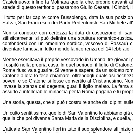
Castelnuovo; infine la Molinara quella che, proprio davanti all
strade di questo territorio, passarono Giulio Cesare, i Cimbri, 
Il tutto per far capire come Bussolengo, data la sua posizio
Salvar, San Francesco dei Padri Redentoristi, San Michele all'
Non si conosce con certezza la data di costruzione di san
stilisticamente, si può definire una struttura romanico-rust
confondersi con un omonimo nordico, vescovo di Passau) che
diventare famosa in tutto mondo la ricorrenza del 14 febbraio.
Mentre esercitava il proprio vescovado in Umbria, tre giovani g
li ospitò nella propria casa. In quel periodo, il figlio di C
Roma riusciva a guarire. Si venne a sapere, da un soldato roma
Cratone allora lo fece chiamare, offrendogli qualsiasi ricchez
poveri, e se Cratone si fosse convertito al Cristianesimo. No
invase la stanza del degente, guarì il figlio malato. La fama s
assurto a intollerabile minaccia per la Roma pagana e fu propri
Una storia, questa, che si può ricostruire anche dai dipinti sul
Un culto sentitissimo, quello di San Valentino lo abbiamo già 
quella che poi divenne Santa Maria della Disciplina, e quella,
L'attuale San Valentino fiorì in tutto il suo splendore all'in