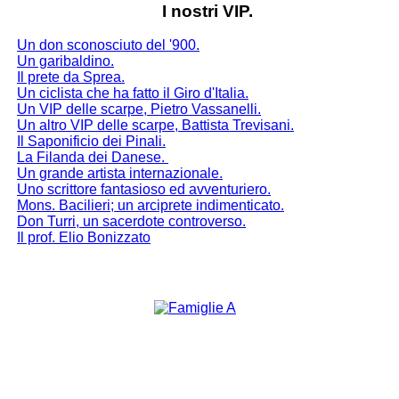
I nostri VIP.
Un don sconosciuto del '900.
Un garibaldino.
Il prete da Sprea.
Un ciclista che ha fatto il Giro d'Italia.
Un VIP delle scarpe, Pietro Vassanelli.
Un altro VIP delle scarpe, Battista Trevisani.
Il Saponificio dei Pinali.
La Filanda dei Danese
.
Un grande artista internazionale.
Uno scrittore fantasioso ed avventuriero.
Mons. Bacilieri; un arciprete indimenticato.
Don Turri, un sacerdote controverso.
Il prof. Elio Bonizzato