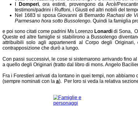
I
Domperi
, ora estinti, provengono da Arcè/Pescanti
testimoni/padrini i Ruffoni, i Giusti ed altri nobili del temp
Nel 1683 si sposa Giovanni di Bernardo
Rachasi
de Vi
Parmesano hora sotto Bussolengo
. Quindi la famiglia p
e poi sono citati come padrini Ms Lorenzo
Lonardi
di Sona, 
Queste ed altre famiglie si stabilirono a Bussolengo diventa
attribuibili solo agli appartenenti al Corpo degli Originar
contrapposizione che durò a lungo.
Con passi successivi, le cose si sistemarono arrivando fino 
a quello degli Originari (tratto dal libro di mons. Angelo Bacilier
Fra i Forestieri arrivati da lontano in quei tempi, non abbiam
(sempre nominati con la
a
). Per loro si veda la relativa sezion