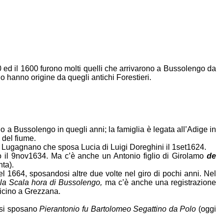
 ed il 1600 furono molti quelli che arrivarono a Bussolengo da
 hanno origine da quegli antichi Forestieri.
o a Bussolengo in quegli anni; la famiglia è legata all’Adige in
 del fiume.
 Lugagnano che sposa Lucia di Luigi Doreghini il 1set1624.
 il 9nov1634. Ma c’è anche un Antonio figlio di Girolamo
de
nta).
 1664, sposandosi altre due volte nel giro di pochi anni. Nel
la Scala hora di Bussolengo
,
ma c’è anche una registrazione
vicino a Grezzana.
 si sposano
Pierantonio fu Bartolomeo Segattino da Polo
(oggi