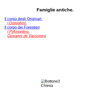
Famiglie antiche.
Il corpo degli Originari.
I Doreghini.
Il corpo dei Forestieri
I PiAmontesi.
Giovanni de Vassonesi