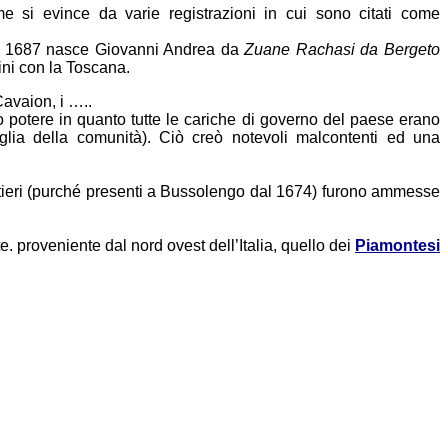
me si evince da varie registrazioni in cui sono citati come
 1687 nasce Giovanni Andrea da
Zuane Rachasi da Bergeto
ini con la Toscana.
avaion, i …..
 potere in quanto tutte le cariche di governo del paese erano
miglia della comunità). Ciò creò notevoli malcontenti ed una
stieri (purché presenti a Bussolengo dal 1674) furono ammesse
 proveniente dal nord ovest dell’Italia, quello dei
Pi
a
montesi