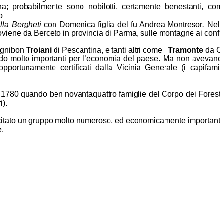
na; probabilmente sono nobilotti, certamente benestanti, co
o
lla Bergheti
con Domenica figlia del fu Andrea Montresor
.
Nel
roviene da Berceto in provincia di Parma, sulle montagne ai conf
Ognibon
Troiani
di Pescantina, e tanti altri come i
Tramonte
da C
ndo molto importanti per l’economia del paese. Ma non avevano
i, opportunamente certificati dalla Vicinia Generale (i capifa
al 1780 quando ben novantaquattro famiglie del Corpo dei Fore
i).
o citato un gruppo molto numeroso, ed economicamente importante.
e.