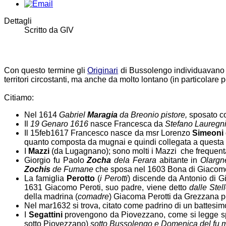
Dettagli
Scritto da
GIV
Con questo termine gli
Originari
di Bussolengo individuavano le
territori circostanti, ma anche da molto lontano (in particolare 
Citiamo:
Nel 1614
Gabriel
Maragia
da Breonio pistore
,
sposato co
Il
19 Genaro 1616
nasce Francesca da
Stefano Lauregn
Il 15feb1617 Francesco nasce da msr Lorenzo
Simeoni
quanto composta da mugnai e quindi collegata a questa a
I
Mazzi
(da Lugagnano); sono molti i Mazzi che frequenta
Giorgio fu Paolo
Zocha
dela Ferara
abitante in
Olargn
Zochis
de Fumane
che sposa nel 1603 Bona di Giaco
La famiglia
Perotto
(
i Perotti
) discende da Antonio di 
1631 Giacomo Peroti, suo padre, viene detto
dalle Stel
della madrina (
comadre
) Giacoma Perotti da Grezzana pe
Nel mar1632 si trova, citato come padrino di un battesim
I
Segattini
provengono da Piovezzano, come si legge spe
sotto Piovezzano)
sotto Bussolengo e Domenica del fu m