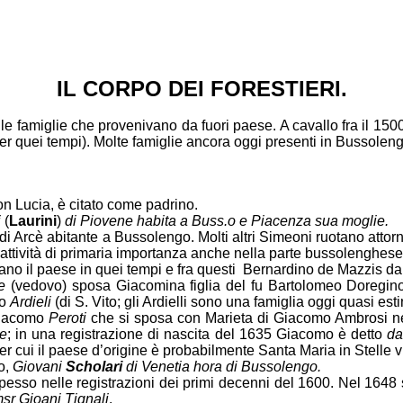
IL CORPO DEI FORESTIERI.
 famiglie che provenivano da fuori paese. A cavallo fra il 1500
per quei tempi).
Molte famiglie ancora oggi presenti in Bussolengo
n Lucia, è citato come padrino.
i
(
Laurini
)
di Piovene habita a Buss.o e Piacenza sua moglie
.
di Arcè abitante a Bussolengo. Molti altri Simeoni ruotano attorn
ttività di primaria importanza anche nella parte bussolenghese
no il paese in quei tempi e fra questi Bernardino de Mazzis da
e
(vedovo) sposa Giacomina figlia del fu Bartolomeo Doregino
mo
Ardieli
(di S. Vito; gli Ardielli sono una famiglia oggi quasi esti
Giacomo
Peroti
che si sposa con Marieta di Giacomo Ambrosi nel
le
; in una registrazione di nascita del 1635 Giacomo è detto
da
r cui il paese d’origine è probabilmente Santa Maria in Stelle 
o,
Giovani
Scholari
di Venetia hora di Bussolengo
.
sso nelle registrazioni dei primi decenni del 1600. Nel 1648
sr Gioani Tignali
.