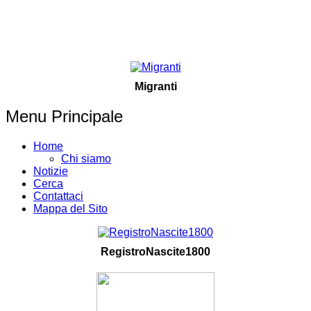
Migranti
Menu Principale
Home
Chi siamo
Notizie
Cerca
Contattaci
Mappa del Sito
RegistroNascite1800