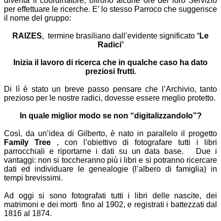
diventa il coordinatore, offrono alcune ore del loro Servizio
per effettuare le ricerche. E’ lo stesso Parroco che suggerisce
il nome del gruppo:
RAIZES
, termine brasiliano dall’evidente significato “
Le
Radici
”
Inizia il lavoro di ricerca che in qualche caso ha dato
preziosi frutti.
Di lì è stato un breve passo pensare che l’Archivio, tanto
prezioso per le nostre radici, dovesse essere meglio protetto.
In quale miglior modo se non “digitalizzandolo”?
Così, da un’idea di Gilberto, è nato in parallelo il progetto
Family Tree
, con l’obiettivo di fotografare tutti i libri
parrocchiali e riportarne i dati su un data base. Due i
vantaggi: non si toccheranno più i libri e si potranno ricercare
dati ed individuare le genealogie (l’albero di famiglia) in
tempi brevissimi.
Ad oggi si sono fotografati tutti i libri delle nascite, dei
matrimoni e dei morti fino al 1902,
e registrati i battezzati dal
1816 al 1874.