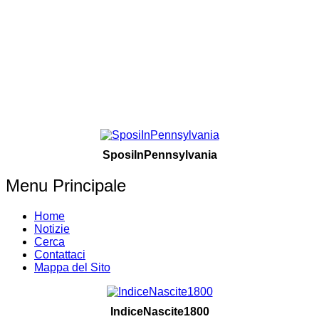
SposiInPennsylvania
Menu Principale
Home
Notizie
Cerca
Contattaci
Mappa del Sito
IndiceNascite1800