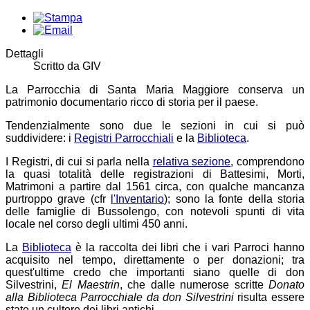
Dettagli
Scritto da
GIV
La Parrocchia di Santa Maria Maggiore conserva un
patrimonio documentario ricco di storia per il paese.
Tendenzialmente sono due le sezioni in cui si può
suddividere: i
Registri Parrocchiali
e la
Biblioteca
.
I Registri, di cui si parla nella
relativa sezione
, comprendono
la quasi totalità delle registrazioni di Battesimi, Morti,
Matrimoni a partire dal 1561 circa, con qualche mancanza
purtroppo grave (cfr
l'Inventario
); sono la fonte della storia
delle famiglie di Bussolengo, con notevoli spunti di vita
locale nel corso degli ultimi 450 anni.
La
Biblioteca
è la raccolta dei libri che i vari Parroci hanno
acquisito nel tempo, direttamente o per donazioni; tra
quest'ultime credo che importanti siano quelle di don
Silvestrini,
El Maestrin
, che dalle numerose scritte
Donato
alla Biblioteca Parrocchiale da don Silvestrini
risulta essere
stato un cultore dei libri antichi.