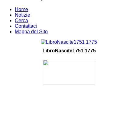
Home
Notizie
Cerca
Contattaci
Mappa del Sito
LibroNascite1751 1775