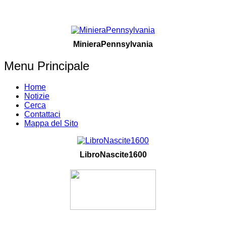
MinieraPennsylvania
Menu Principale
Home
Notizie
Cerca
Contattaci
Mappa del Sito
LibroNascite1600