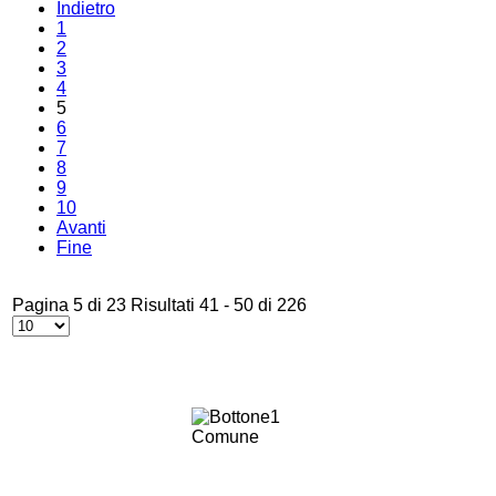
Indietro
1
2
3
4
5
6
7
8
9
10
Avanti
Fine
Pagina 5 di 23 Risultati 41 - 50 di 226