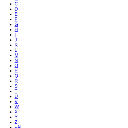
C
D
E
F
G
H
I
J
K
L
M
N
O
P
Q
R
S
T
U
V
W
X
Y
Z
»All