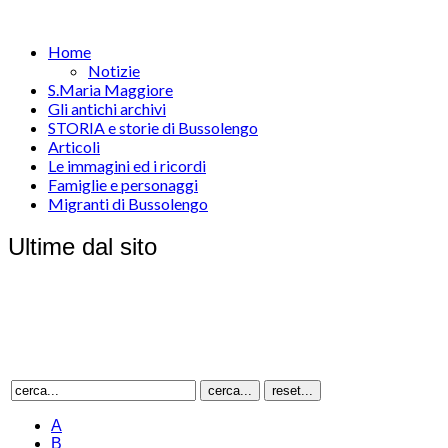
Home
Notizie
S.Maria Maggiore
Gli antichi archivi
STORIA e storie di Bussolengo
Articoli
Le immagini ed i ricordi
Famiglie e personaggi
Migranti di Bussolengo
Ultime dal sito
A
B