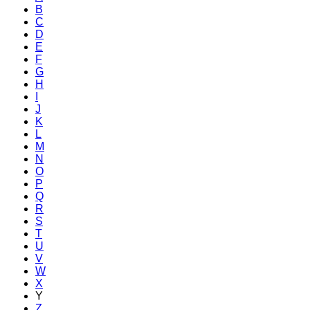
B
C
D
E
F
G
H
I
J
K
L
M
N
O
P
Q
R
S
T
U
V
W
X
Y
Z