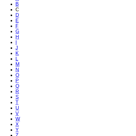
B
C
D
E
F
G
H
I
J
K
L
M
N
O
P
Q
R
S
T
U
V
W
X
Y
Z