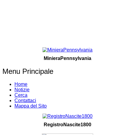
MinieraPennsylvania
Menu Principale
Home
Notizie
Cerca
Contattaci
Mappa del Sito
RegistroNascite1800