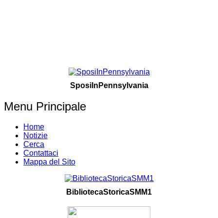
SposiInPennsylvania
Menu Principale
Home
Notizie
Cerca
Contattaci
Mappa del Sito
BibliotecaStoricaSMM1